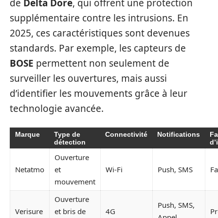
de
Delta Dore
, qui offrent une protection
supplémentaire contre les intrusions. En
2025, ces caractéristiques sont devenues
standards. Par exemple, les capteurs de
BOSE
permettent non seulement de
surveiller les ouvertures, mais aussi
d’identifier les mouvements grâce à leur
technologie avancée.
Marque
Type de
Connectivité
Notifications
Fa
détection
d’
Ouverture
Netatmo
et
Wi-Fi
Push, SMS
Fa
mouvement
Ouverture
Push, SMS,
Verisure
et bris de
4G
Pr
Appel