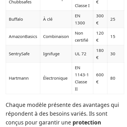
Chubbsafes
€
Classe I
EN
300
Buffalo
À clé
25
1300
€
Non
120
AmazonBasics
Combinaison
15
certifié
€
180
SentrySafe
Ignifuge
UL 72
30
€
EN
1143-1
600
Hartmann
Électronique
80
Classe
€
II
Chaque modèle présente des avantages qui
répondent à des besoins variés. Ils sont
conçus pour garantir une
protection