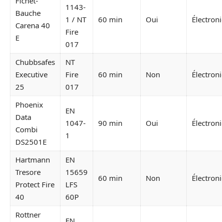
Fichet-
1143-
Bauche
1 / NT
60 min
Oui
Électron
Carena 40
Fire
E
017
Chubbsafes
NT
Executive
Fire
60 min
Non
Électron
25
017
Phoenix
EN
Data
1047-
90 min
Oui
Électron
Combi
1
DS2501E
Hartmann
EN
Tresore
15659
60 min
Non
Électron
Protect Fire
LFS
40
60P
Rottner
EN