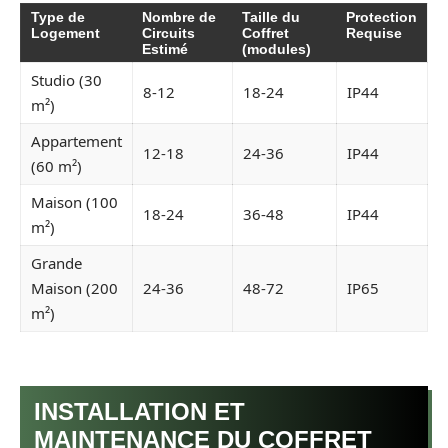
Type de
Nombre de
Taille du
Protection
Logement
Circuits
Coffret
Requise
Estimé
(modules)
Studio (30
8-12
18-24
IP44
m²)
Appartement
12-18
24-36
IP44
(60 m²)
Maison (100
18-24
36-48
IP44
m²)
Grande
Maison (200
24-36
48-72
IP65
m²)
INSTALLATION ET
MAINTENANCE DU COFFRET